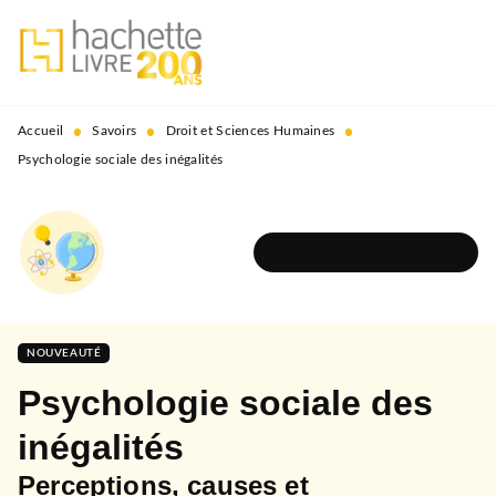
MENU
RECHERCHE
CONTENU
PIED DE PAGE
•
•
•
Accueil
Savoirs
Droit et Sciences Humaines
Psychologie sociale des inégalités
DÉCOUVRIR L'UNIVERS
NOUVEAUTÉ
Psychologie sociale des
inégalités
Perceptions, causes et