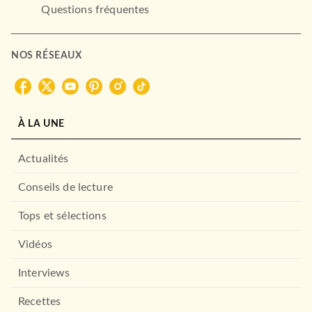
Questions fréquentes
NOS RÉSEAUX
SCOLAIRE ET PARASCOLAIRE
Classique Hachette - Dom
À LA UNE
Juan, Molière
Jean-Baptiste Molière (Poquelin dit)
Michel Bouty
29/06/2005
Actualités
HACHETTE ÉDUCATION
Conseils de lecture
Tops et sélections
Vidéos
Interviews
Recettes