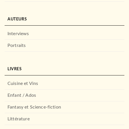
SCOLAIRE ET PARASCOLAIRE
Biblio BAC Pro - Candide,
AUTEURS
Voltaire
Voltaire
27/03/2013
Interviews
HACHETTE ÉDUCATION
Portraits
LIVRES
Cuisine et Vins
Enfant / Ados
Fantasy et Science-fiction
LAROUSSE
Contes de la Bécasse -
Petits classiques Lar…
Littérature
Guy de Maupassant
19/03/2008