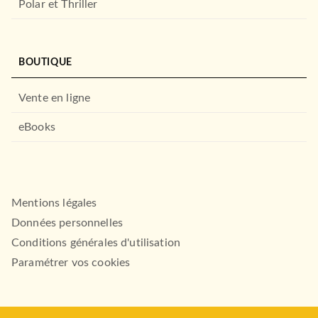
Polar et Thriller
LAROUSSE
BOUTIQUE
Vente en ligne
eBooks
OEUVRES CLASSIQUES
Une vie
Mentions légales
Guy de Maupassant
01/07/1979
Données personnelles
LE LIVRE DE POCHE
Conditions générales d'utilisation
Paramétrer vos cookies