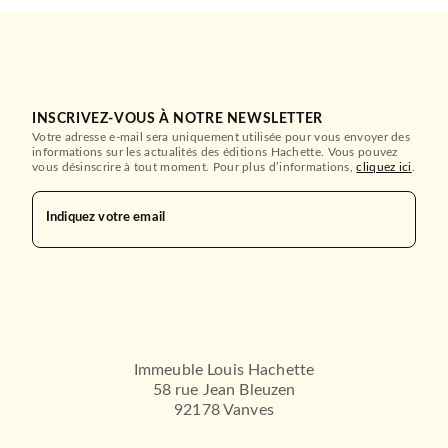
INSCRIVEZ-VOUS À NOTRE NEWSLETTER
Votre adresse e-mail sera uniquement utilisée pour vous envoyer des
informations sur les actualités des éditions Hachette. Vous pouvez
vous désinscrire à tout moment. Pour plus d’informations,
cliquez ici
.
Indiquez votre email
SCOLAIRE ET PARASCOLAIRE
Bibliocollège - Le Colonel
Chabert, Honoré d…
Honoré de Balzac
18/09/2002
HACHETTE ÉDUCATION
Immeuble Louis Hachette
58 rue Jean Bleuzen
92178 Vanves