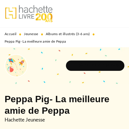
MENU
RECHERCHE
CONTENU
PIED DE PAGE
•
•
•
Accueil
Jeunesse
Albums et illustrés (3-6 ans)
Peppa Pig- La meilleure amie de Peppa
DÉCOUVRIR L'UNIVERS
Peppa Pig- La meilleure
amie de Peppa
Hachette Jeunesse