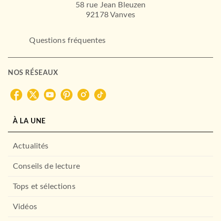
58 rue Jean Bleuzen
92178 Vanves
Questions fréquentes
NOS RÉSEAUX
ALBUMS ET ILLUSTRÉS (3-6 ANS)
Pat'Patrouille - La chasse au
trésor (broché)
30/08/2023
À LA UNE
HACHETTE JEUNESSE
Actualités
Conseils de lecture
Tops et sélections
Vidéos