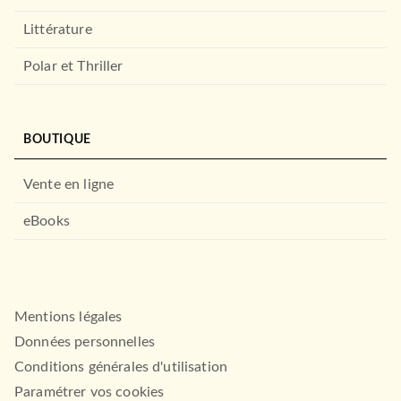
Littérature
HACHETTE ÉDUCATION
Polar et Thriller
BOUTIQUE
Vente en ligne
eBooks
ALBUMS ET ILLUSTRÉS (3-6 ANS)
Les histoires de P'tit Sami
Maternelle (3-5 …
Isabelle Albertin
Alain Boyer
02/10/2019
Mentions légales
À PARAÎTRE
HACHETTE ÉDUCATION
Données personnelles
Conditions générales d'utilisation
Paramétrer vos cookies