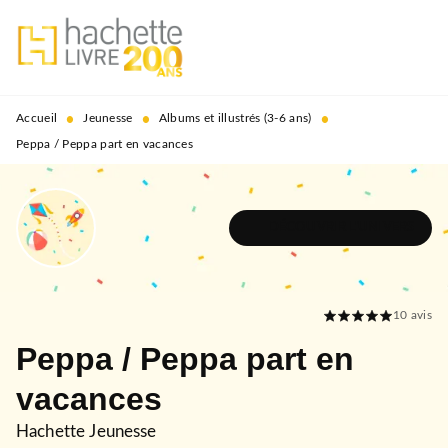
MENU
RECHERCHE
CONTENU
PIED DE PAGE
•
•
•
Accueil
Jeunesse
Albums et illustrés (3-6 ans)
Peppa / Peppa part en vacances
DÉCOUVRIR L'UNIVERS
10
avis
Peppa / Peppa part en
vacances
Hachette Jeunesse