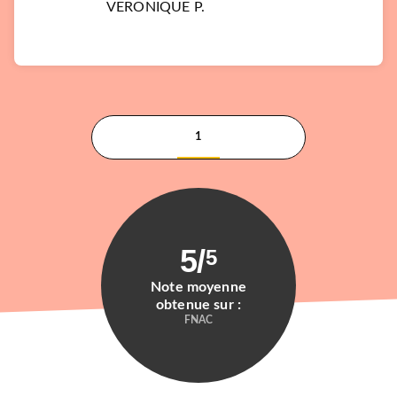
VERONIQUE P.
1
5
/
5
Note moyenne
obtenue sur :
FNAC
ALBUMS ET ILLUSTRÉS (3-6 ANS)
Les histoires de P'tit Sami
Maternelle (3-5 …