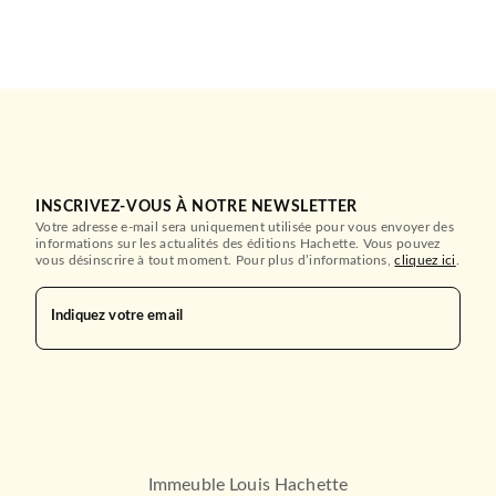
Isabelle Albertin
Alain Boyer
02/10/2019
HACHETTE ÉDUCATION
INSCRIVEZ-VOUS À NOTRE NEWSLETTER
Votre adresse e-mail sera uniquement utilisée pour vous envoyer des
informations sur les actualités des éditions Hachette. Vous pouvez
vous désinscrire à tout moment. Pour plus d’informations,
cliquez ici
.
Indiquez votre email
PREMIÈRES LECTURES (6-9 ANS)
La balade à vélo, niveau 1 -
J'apprends à li…
Gwenaëlle Doumont
Charlotte Leroy-Jouenne
06/10/2021
HACHETTE ÉDUCATION
Immeuble Louis Hachette