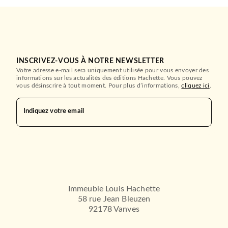
INSCRIVEZ-VOUS À NOTRE NEWSLETTER
Votre adresse e-mail sera uniquement utilisée pour vous envoyer des
informations sur les actualités des éditions Hachette. Vous pouvez
vous désinscrire à tout moment. Pour plus d’informations,
cliquez ici
.
POLAR
L'Eclat d'Obus
Maurice Leblanc
16/04/1970
Indiquez votre email
LE LIVRE DE POCHE
Immeuble Louis Hachette
58 rue Jean Bleuzen
92178 Vanves