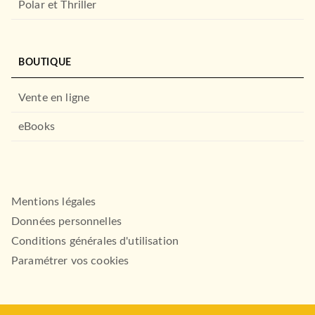
Polar et Thriller
ROMANS ET NOUVELLES DE GENRE
BOUTIQUE
Tartarin de Tarascon
Alphonse Daudet
09/06/1982
Vente en ligne
LE LIVRE DE POCHE
eBooks
Mentions légales
Données personnelles
Conditions générales d'utilisation
Paramétrer vos cookies
OEUVRES CLASSIQUES
Les Enfants du Capitaine
Grant (en 1 volume)
Jules Verne