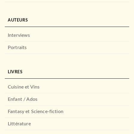
AUTEURS
Interviews
Portraits
OEUVRES CLASSIQUES
Robur le Conquérant
LIVRES
Jules Verne
01/03/1976
Cuisine et Vins
LE LIVRE DE POCHE
Enfant / Ados
Fantasy et Science-fiction
Littérature