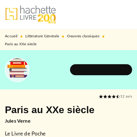
MENU
RECHERCHE
CONTENU
PIED DE PAGE
•
•
•
Accueil
Littérature Générale
Oeuvres classiques
Paris au XXe siècle
DÉCOUVRIR L'UNIVERS
12
avis
Paris au XXe siècle
Jules Verne
Le Livre de Poche