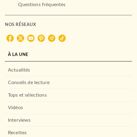
Questions fréquentes
POLAR
La Comtesse de Cagliostro
Maurice Leblanc
NOS RÉSEAUX
13/09/1967
LE LIVRE DE POCHE
À LA UNE
Actualités
Conseils de lecture
Tops et sélections
Vidéos
ROMANS FRANCOPHONES
L'Atlantide
Pierre Benoit
Interviews
10/01/1973
Recettes
LE LIVRE DE POCHE