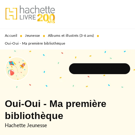
MENU
RECHERCHE
CONTENU
PIED DE PAGE
•
•
•
Accueil
Jeunesse
Albums et illustrés (3-6 ans)
Oui-Oui - Ma première bibliothèque
DÉCOUVRIR L'UNIVERS
Oui-Oui - Ma première
bibliothèque
Hachette Jeunesse