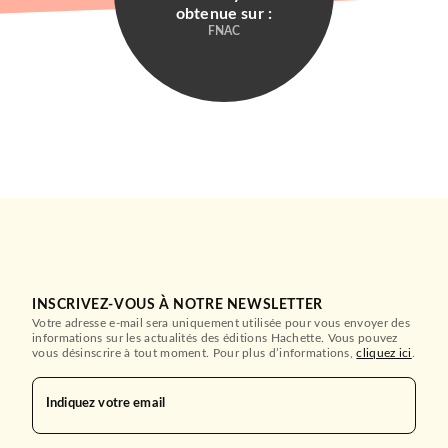
obtenue sur :
FNAC
ACTUALITÉS
Les robots n'auront pas
notre peau ! Ce qui …
Laurent Geneslay
Rasmus Michau
02/01/2019
INSCRIVEZ-VOUS À NOTRE NEWSLETTER
Votre adresse e-mail sera uniquement utilisée pour vous envoyer des
DUNOD
informations sur les actualités des éditions Hachette. Vous pouvez
vous désinscrire à tout moment. Pour plus d’informations,
cliquez ici
.
Indiquez votre email