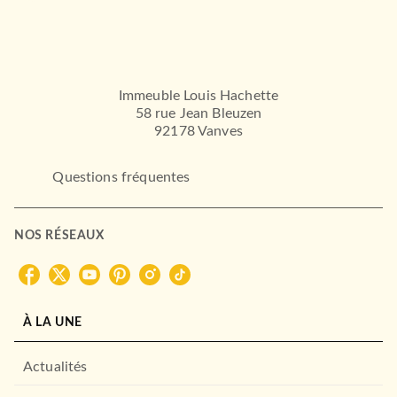
Immeuble Louis Hachette
HISTOIRE
58 rue Jean Bleuzen
Histoire des Pays-Bas
92178 Vanves
19/03/2003
FAYARD
Questions fréquentes
NOS RÉSEAUX
À LA UNE
Actualités
HISTOIRE
Talleyrand
Emmanuel de Waresquiel