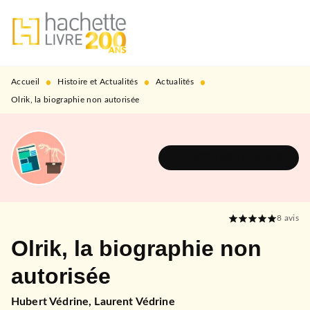
MENU
RECHERCHE
CONTENU
PIED DE PAGE
•
•
•
Accueil
Histoire et Actualités
Actualités
Olrik, la biographie non autorisée
DÉCOUVRIR L'UNIVERS
8
avis
Olrik, la biographie non
autorisée
Hubert Védrine
,
Laurent Védrine