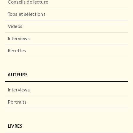
Conseils de lecture
04/10/2006
Tops et sélections
FAYARD
Vidéos
Interviews
Recettes
AUTEURS
ACTUALITÉS
Le livre noir du nucléaire
Interviews
militaire
Jacques Villain
Portraits
08/10/2014
FAYARD
LIVRES