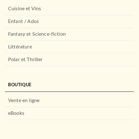
Cuisine et Vins
Enfant / Ados
Fantasy et Science-fiction
Littérature
ESSAIS
L'opium des élites
Polar et Thriller
Aquilino Morelle
22/09/2021
GRASSET
BOUTIQUE
Vente en ligne
eBooks
BEAUX LIVRES
Atlas des crises et des
conflits
Pascal Boniface
Hubert Védrine