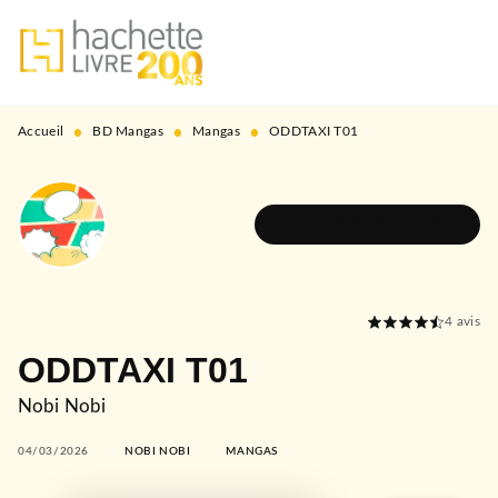
MENU
RECHERCHE
CONTENU
PIED DE PAGE
•
•
•
Accueil
BD Mangas
Mangas
ODDTAXI T01
DÉCOUVRIR L'UNIVERS
4
avis
ODDTAXI T01
Nobi Nobi
04/03/2026
NOBI NOBI
MANGAS