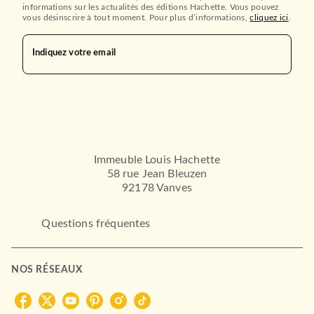
informations sur les actualités des éditions Hachette. Vous pouvez
vous désinscrire à tout moment. Pour plus d’informations,
cliquez ici
.
Indiquez votre email
BANDE DESSINÉES
La colo des vampires
Violet Chan Karim
04/06/2025
HACHETTE COMICS
Immeuble Louis Hachette
58 rue Jean Bleuzen
92178 Vanves
Questions fréquentes
NOS RÉSEAUX
MANGAS