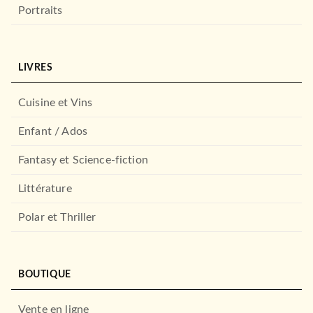
Portraits
LIVRES
Cuisine et Vins
Enfant / Ados
MANGAS
Tani & Suzuki - You and I are
Fantasy et Science-fiction
polar opposite…
Kocha Agasawa
Littérature
07/01/2026
NOBI NOBI
Polar et Thriller
BOUTIQUE
Vente en ligne