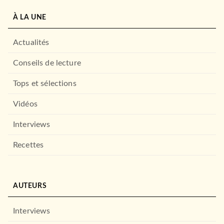
Le Fantastique voyage de
Nicola au pays des …
À LA UNE
Asaya Miyanaga
23/10/2024
Actualités
NOBI NOBI
Conseils de lecture
Tops et sélections
Vidéos
Interviews
Recettes
MANGAS
Erio & The Electric Doll T01
Mujirushi Shimazaki
AUTEURS
Kuroimori
30/04/2025
Interviews
MANGETSU