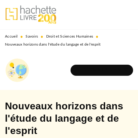
MENU
RECHERCHE
CONTENU
PIED DE PAGE
•
•
•
Accueil
Savoirs
Droit et Sciences Humaines
Nouveaux horizons dans l'étude du langage et de l'esprit
DÉCOUVRIR L'UNIVERS
Nouveaux horizons dans
l'étude du langage et de
l'esprit