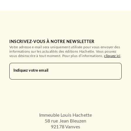
INSCRIVEZ-VOUS À NOTRE NEWSLETTER
Votre adresse e-mail sera uniquement utilisée pour vous envoyer des
informations sur les actualités des éditions Hachette. Vous pouvez
vous désinscrire à tout moment. Pour plus d’informations,
cliquez ici
.
Indiquez votre email
DROIT ET SCIENCES HUMAINES
Chine, puissance africaine
Xavier Aurégan
19/06/2024
ARMAND COLIN
Immeuble Louis Hachette
58 rue Jean Bleuzen
92178 Vanves