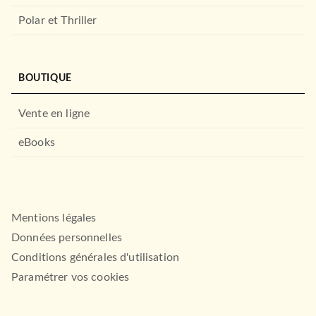
Polar et Thriller
BOUTIQUE
Vente en ligne
eBooks
ESSAIS
Il n'y a pas de race blanche
Hervé Le Bras
15/01/2025
Mentions légales
GRASSET
Données personnelles
Conditions générales d'utilisation
Paramétrer vos cookies