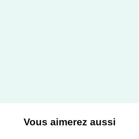
BEAUX LIVRES
Faut-il avoir peur du
wokisme ?
Romuald Sciora
04/10/2023
ARMAND COLIN
Vous aimerez aussi