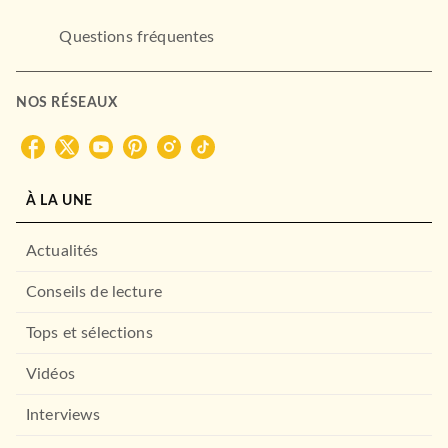
Questions fréquentes
NOS RÉSEAUX
BEAUX LIVRES
Suffit-il (vraiment) de
traverser la rue pou…
Alice Clair
Julien Guillot
À LA UNE
Savinien de Rivet
27/09/2023
Actualités
ARMAND COLIN
Conseils de lecture
Tops et sélections
Vidéos
Interviews