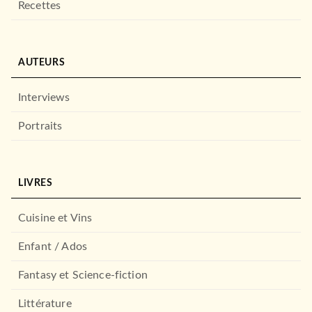
Recettes
DROIT ET SCIENCES HUMAINES
Le choc des empires au
XXIe siècle
Thomas Guénolé
AUTEURS
05/02/2025
ARMAND COLIN
Interviews
Portraits
LIVRES
Cuisine et Vins
Enfant / Ados
ESSAIS
Autocratie(s)
Fantasy et Science-fiction
Anne Applebaum
15/01/2025
Littérature
GRASSET