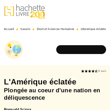
MENU
RECHERCHE
CONTENU
PIED DE PAGE
•
•
•
Accueil
Savoirs
Droit et Sciences Humaines
L'Amérique éclatée
DÉCOUVRIR L'UNIVERS
8
avis
L'Amérique éclatée
Plongée au coeur d'une nation en
déliquescence
Romuald Sciora