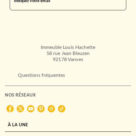
Indiquez votre email
24/08/2016
LE LIVRE DE POCHE
Immeuble Louis Hachette
58 rue Jean Bleuzen
92178 Vanves
Questions fréquentes
BIOGRAPHIES / MÉMOIRES
La Consolation
Flavie Flament
NOS RÉSEAUX
31/05/2017
LE LIVRE DE POCHE
À LA UNE