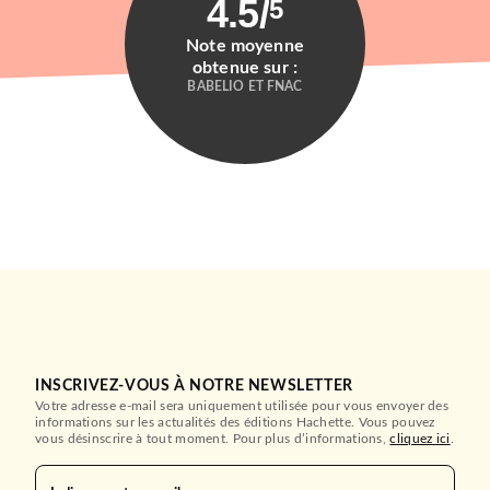
4.5
/
5
Note moyenne
obtenue sur :
BABELIO ET FNAC
ROMANS FRANCOPHONES
Nos étoiles ont filé
Anne-Marie Revol
29/09/2010
STOCK
INSCRIVEZ-VOUS À NOTRE NEWSLETTER
Votre adresse e-mail sera uniquement utilisée pour vous envoyer des
informations sur les actualités des éditions Hachette. Vous pouvez
vous désinscrire à tout moment. Pour plus d’informations,
cliquez ici
.
BIOGRAPHIES / MÉMOIRES
Camille, mon envolée
Sophie DAULL