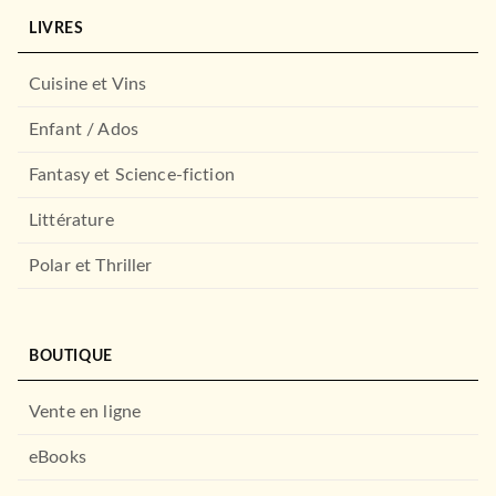
LIVRES
ACTUALITÉS
Vous n'aurez pas ma haine
Antoine Leiris
Cuisine et Vins
12/10/2016
À PARAÎTRE
AUDIOLIB
Enfant / Ados
Fantasy et Science-fiction
Littérature
Polar et Thriller
OEUVRES CLASSIQUES
Dracula
BOUTIQUE
Bram Stoker
LITTÉRATURE GÉNÉRALE
21/10/2026
La consolation
Vente en ligne
Flavie Flament
BRAGELONNE
19/10/2016
À PARAÎTRE
eBooks
JC LATTÈS
RÉCOMPENSÉ