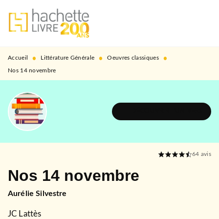
MENU
RECHERCHE
CONTENU
PIED DE PAGE
•
•
•
Accueil
Littérature Générale
Oeuvres classiques
Nos 14 novembre
DÉCOUVRIR L'UNIVERS
64
avis
Nos 14 novembre
Aurélie Silvestre
JC Lattès