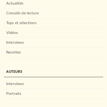
Actualités
Conseils de lecture
Tops et sélections
Vidéos
BIOGRAPHIES / MÉMOIRES
Bienvenue au monde,
confidences d'une jeune …
Interviews
Anna Roy
15/02/2017
Recettes
LE LIVRE DE POCHE
RÉCOMPENSÉ
AUTEURS
Interviews
Portraits