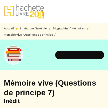
MENU
RECHERCHE
CONTENU
PIED DE PAGE
•
•
•
Accueil
Littérature Générale
Biographies / Mémoires
Mémoire vive (Questions de principe 7)
DÉCOUVRIR L'UNIVERS
Mémoire vive (Questions
de principe 7)
Inédit