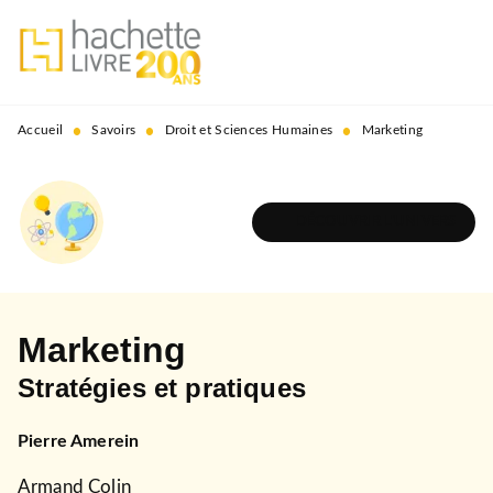
MENU
RECHERCHE
CONTENU
PIED DE PAGE
•
•
•
Accueil
Savoirs
Droit et Sciences Humaines
Marketing
DÉCOUVRIR L'UNIVERS
Marketing
Stratégies et pratiques
Pierre Amerein
Armand Colin