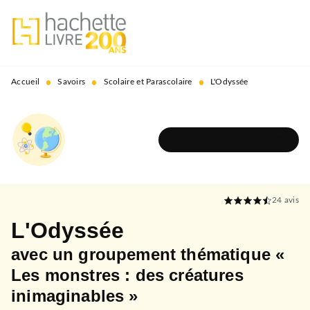
MENU
RECHERCHE
CONTENU
PIED DE PAGE
•
•
•
Accueil
Savoirs
Scolaire et Parascolaire
L'Odyssée
DÉCOUVRIR L'UNIVERS
24
avis
L'Odyssée
avec un groupement thématique «
Les monstres : des créatures
inimaginables »