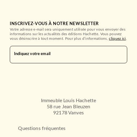
INSCRIVEZ-VOUS À NOTRE NEWSLETTER
Votre adresse e-mail sera uniquement utilisée pour vous envoyer des
informations sur les actualités des éditions Hachette. Vous pouvez
vous désinscrire à tout moment. Pour plus d’informations,
cliquez ici
.
SCOLAIRE ET PARASCOLAIRE
Indiquez votre email
LFF - Les Misérables, tome
3 : Gavroche (B1)
Victor Hugo
03/07/2012
HACHETTE FRANÇAIS LANGUE ETRANGÈRE
Immeuble Louis Hachette
58 rue Jean Bleuzen
92178 Vanves
Questions fréquentes