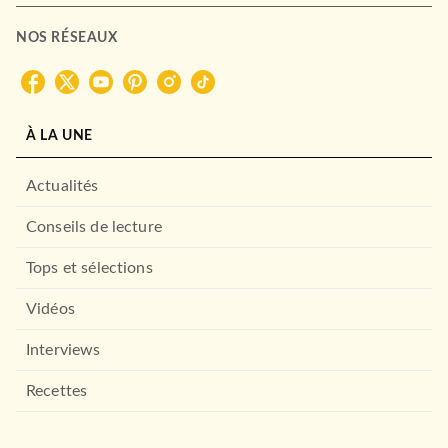
NOS RÉSEAUX
SCOLAIRE ET PARASCOLAIRE
Cyrano de Bergerac
Edmond Rostand
27/08/2003
HATIER
À LA UNE
Actualités
Conseils de lecture
Tops et sélections
Vidéos
Interviews
SCOLAIRE ET PARASCOLAIRE
L'Iliade
Recettes
Homère
16/04/2014
HATIER