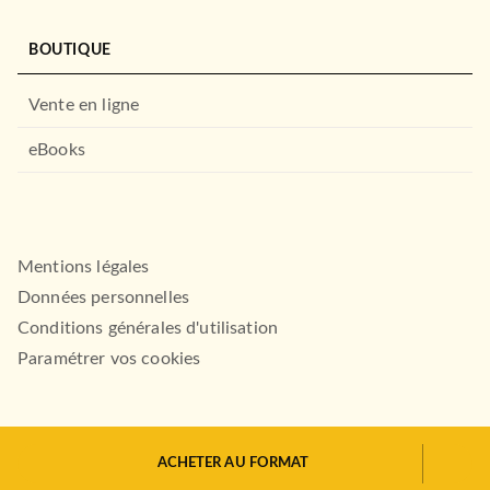
BOUTIQUE
Vente en ligne
THÉÂTRE ET POÉSIE
Odyssée
Homère
eBooks
10/09/1974
LE LIVRE DE POCHE
Mentions légales
Données personnelles
Conditions générales d'utilisation
Paramétrer vos cookies
SCOLAIRE ET PARASCOLAIRE
ACHETER AU FORMAT
L'Avare
HACHETTE.FR© 2026
Jean-Baptiste Molière (Poquelin dit)