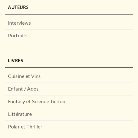
AUTEURS
Interviews
Portraits
LIVRES
ROMANS FRANCOPHONES
Cuisine et Vins
Germinal
Émile Zola
03/11/1971
Enfant / Ados
LE LIVRE DE POCHE
Fantasy et Science-fiction
Littérature
Polar et Thriller