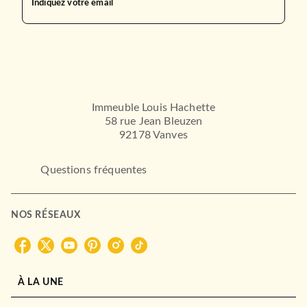
Le Rap Book
Indiquez votre email
Shea SERRANO
30/11/2016
HACHETTE HEROES
Immeuble Louis Hachette
58 rue Jean Bleuzen
92178 Vanves
Questions fréquentes
SPORTS
NOS RÉSEAUX
TrashTalk
So Press
TrashTalk
14/02/2018
MARABOUT
À LA UNE