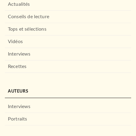
Actualités
Conseils de lecture
Tops et sélections
Vidéos
Interviews
LOISIRS
La boîte à quiz L'Obsession
RAP
Recettes
04/11/2020
MARABOUT
AUTEURS
Interviews
Portraits