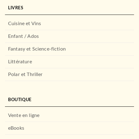
LIVRES
SPORTS
Le plus grand livre de
Cuisine et Vins
basketball de tous le…
TrashTalk
04/11/2020
Enfant / Ados
MARABOUT
Fantasy et Science-fiction
Littérature
Polar et Thriller
BOUTIQUE
Vente en ligne
ACTUALITÉS
1990-1999 -Une décennie de
rap français
eBooks
15/11/2023