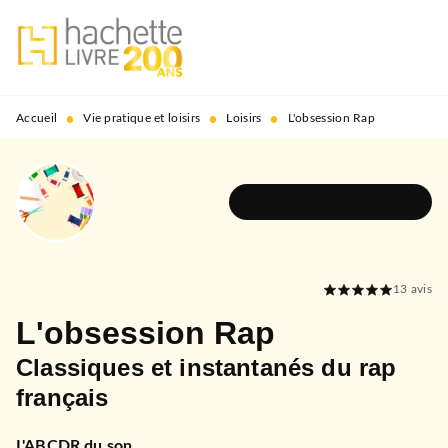
MENU
RECHERCHE
CONTENU
PIED DE PAGE
•
•
•
Accueil
Vie pratique et loisirs
Loisirs
L'obsession Rap
DÉCOUVRIR L'UNIVERS
13
avis
L'obsession Rap
Classiques et instantanés du rap
français
L'ABCDR du son