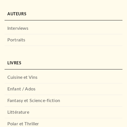
AUTEURS
Interviews
HISTOIRE
Portraits
MAI 68
Jean-François Sirinelli
23/04/2008
FAYARD
LIVRES
Cuisine et Vins
Enfant / Ados
Fantasy et Science-fiction
Littérature
Polar et Thriller
PLURIEL