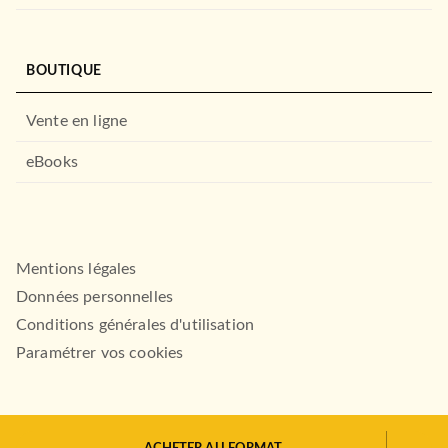
La culture de masse en
France
Jean-François Sirinelli
Jean-Pierre Rioux
BOUTIQUE
11/01/2006
PLURIEL
Vente en ligne
eBooks
Mentions légales
Données personnelles
Conditions générales d'utilisation
HISTOIRE
Paramétrer vos cookies
COMPRENDRE LE XXE
SIECLE FRANCAIS
Jean-François Sirinelli
07/09/2005
FAYARD