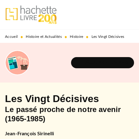
MENU
RECHERCHE
CONTENU
PIED DE PAGE
•
•
•
Accueil
Histoire et Actualités
Histoire
Les Vingt Décisives
DÉCOUVRIR L'UNIVERS
Les Vingt Décisives
Le passé proche de notre avenir
(1965-1985)
Jean-François Sirinelli