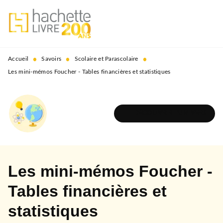
MENU
RECHERCHE
CONTENU
PIED DE PAGE
•
•
•
Accueil
Savoirs
Scolaire et Parascolaire
Les mini-mémos Foucher - Tables financières et statistiques
DÉCOUVRIR L'UNIVERS
Les mini-mémos Foucher -
Tables financières et
statistiques