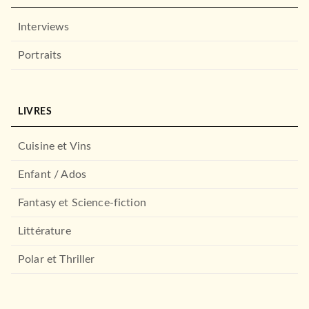
Maternelle (3-5 …
Cécile Beaucourt
Interviews
Alain Boyer
27/02/2019
Portraits
HACHETTE ÉDUCATION
LIVRES
Cuisine et Vins
Enfant / Ados
Fantasy et Science-fiction
ALBUMS ET ILLUSTRÉS (3-6 ANS)
Littérature
Les histoires de P'tit Sami
Maternelle (3-5 …
27/02/2019
Polar et Thriller
HACHETTE ÉDUCATION