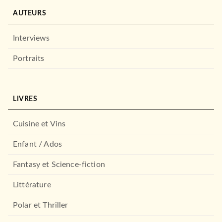
AUTEURS
Interviews
Portraits
ROMANS FRANCOPHONES
LIVRES
Comme une aube fragile
Éric Le Nabour
10/11/2021
Cuisine et Vins
CALMANN-LÉVY
Enfant / Ados
Fantasy et Science-fiction
Littérature
Polar et Thriller