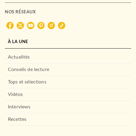
ROMANS FRANCOPHONES
Les Ailes de la tramontane
NOS RÉSEAUX
Hélène Legrais
23/05/2012
CALMANN-LÉVY
À LA UNE
Actualités
Conseils de lecture
Tops et sélections
Vidéos
ROMANS FRANCOPHONES
Les Fils du patriarche
Interviews
Edouard Brasey
18/01/2017
Recettes
CALMANN-LÉVY