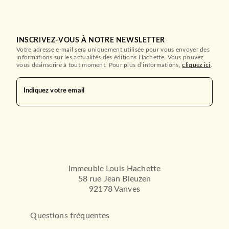
INSCRIVEZ-VOUS À NOTRE NEWSLETTER
Votre adresse e-mail sera uniquement utilisée pour vous envoyer des
informations sur les actualités des éditions Hachette. Vous pouvez
vous désinscrire à tout moment. Pour plus d’informations,
cliquez ici
.
ROMANS FRANCOPHONES
La Promesse des Lilas
Indiquez votre email
Antonin Malroux
31/08/2011
CALMANN-LÉVY
Immeuble Louis Hachette
58 rue Jean Bleuzen
92178 Vanves
Questions fréquentes