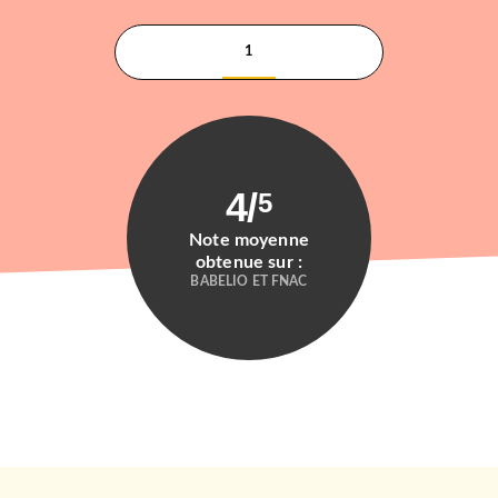
1
4
/
5
Note moyenne
obtenue sur :
BABELIO ET FNAC