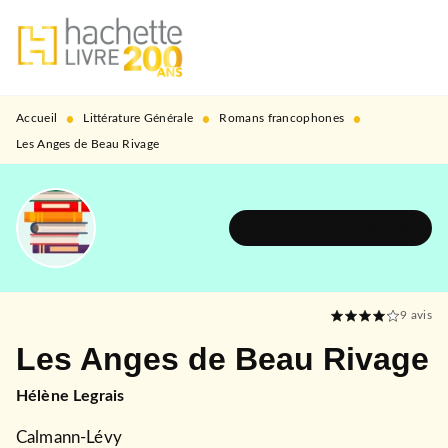
MENU
RECHERCHE
CONTENU
PIED DE PAGE
•
•
•
Accueil
Littérature Générale
Romans francophones
Les Anges de Beau Rivage
DÉCOUVRIR L'UNIVERS
9
avis
Les Anges de Beau Rivage
Hélène Legrais
Calmann-Lévy