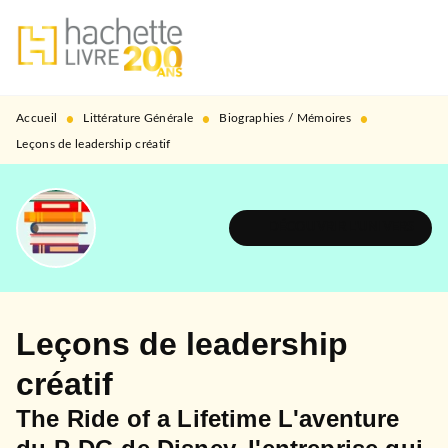
MENU
RECHERCHE
CONTENU
PIED DE PAGE
•
•
•
Accueil
Littérature Générale
Biographies / Mémoires
Leçons de leadership créatif
DÉCOUVRIR L'UNIVERS
Leçons de leadership
créatif
The Ride of a Lifetime L'aventure