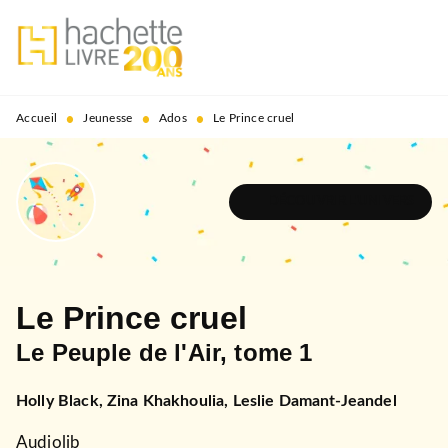
MENU
RECHERCHE
CONTENU
PIED DE PAGE
•
•
•
Accueil
Jeunesse
Ados
Le Prince cruel
DÉCOUVRIR L'UNIVERS
Le Prince cruel
Le Peuple de l'Air, tome 1
Holly Black
,
Zina Khakhoulia
,
Leslie Damant-Jeandel
Audiolib