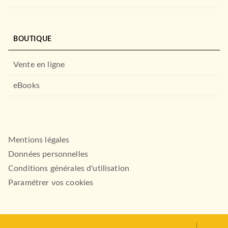
ADOS
Le Retour de Sahin - livre 1
BOUTIQUE
Maelle Poe
14/06/2023
Vente en ligne
HACHETTE ROMANS
eBooks
Mentions légales
Données personnelles
Conditions générales d'utilisation
Paramétrer vos cookies
ADOS
Le prince cruel
Holly Black
02/09/2020