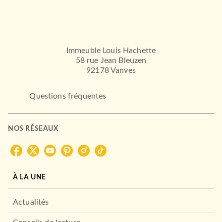
Immeuble Louis Hachette
58 rue Jean Bleuzen
92178 Vanves
ROMANS FRANCOPHONES
Questions fréquentes
Ce sont des choses qui
arrivent
Pauline Dreyfus
ROMANS ÉTRANGERS
09/03/2016
Terres rares
NOS RÉSEAUX
Sandro Veronesi
LE LIVRE DE POCHE
11/10/2017
LE LIVRE DE POCHE
À LA UNE
Actualités