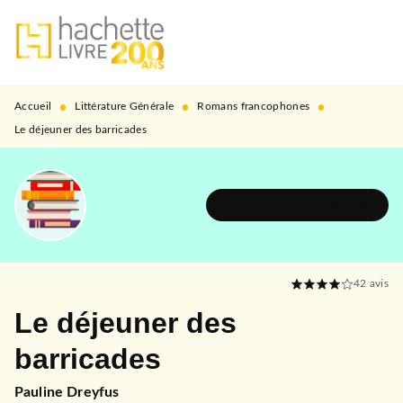
MENU
RECHERCHE
CONTENU
PIED DE PAGE
•
•
•
Accueil
Littérature Générale
Romans francophones
Le déjeuner des barricades
DÉCOUVRIR L'UNIVERS
42
avis
Le déjeuner des
barricades
Pauline Dreyfus