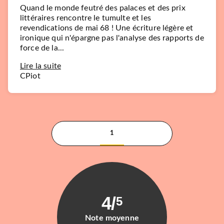
Quand le monde feutré des palaces et des prix
littéraires rencontre le tumulte et les
revendications de mai 68 ! Une écriture légère et
ironique qui n'épargne pas l'analyse des rapports de
force de la...
ROMANS FRANCOPHONES
Lire la suite
Un pont sur la Seine
CPiot
Pauline Dreyfus
27/08/2025
GRASSET
1
4
/
5
Note moyenne
ESSAIS