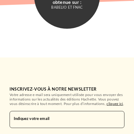
obtenue sur :
Le Président se tait
BABELIO ET FNAC
Pauline Dreyfus
17/08/2022
GRASSET
INSCRIVEZ-VOUS À NOTRE NEWSLETTER
ROMANS FRANCOPHONES
Votre adresse e-mail sera uniquement utilisée pour vous envoyer des
Le déjeuner des barricades
informations sur les actualités des éditions Hachette. Vous pouvez
Pauline Dreyfus
vous désinscrire à tout moment. Pour plus d’informations,
cliquez ici
.
23/08/2017
BIOGRAPHIES / MÉMOIRES
Un peu la guerre
GRASSET
Indiquez votre email
Jean Rouaud
04/03/2015
LE LIVRE DE POCHE