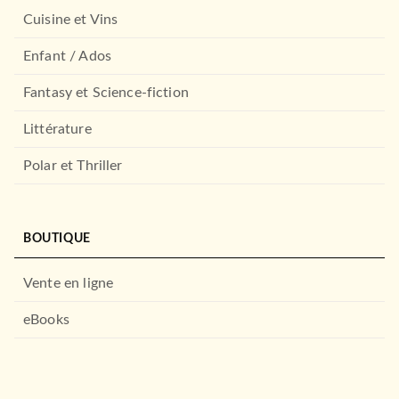
26/08/2015
Cuisine et Vins
GRASSET
LE LIVRE DE POCHE
Enfant / Ados
Fantasy et Science-fiction
Littérature
Polar et Thriller
ROMANS FRANCOPHONES
BOUTIQUE
Un pont sur la Seine
ROMANS FRANCOPHONES
Pauline Dreyfus
Le Général a disparu
27/08/2025
Georges-Marc Benamou
Vente en ligne
06/12/2023
GRASSET
eBooks
LE LIVRE DE POCHE