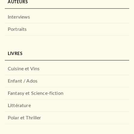
AUTEURS
Interviews
Portraits
ESSAIS
LIVRES
Proust, roman familial
Laure Murat
04/09/2024
Cuisine et Vins
LE LIVRE DE POCHE
Enfant / Ados
Fantasy et Science-fiction
Littérature
Polar et Thriller