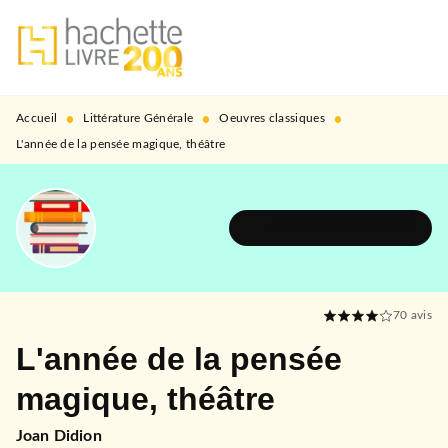
MENU
RECHERCHE
CONTENU
PIED DE PAGE
•
•
•
Accueil
Littérature Générale
Oeuvres classiques
L'année de la pensée magique, théâtre
DÉCOUVRIR L'UNIVERS
70
avis
L'année de la pensée
magique, théâtre
Joan Didion