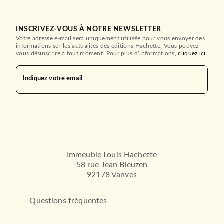
INSCRIVEZ-VOUS À NOTRE NEWSLETTER
Votre adresse e-mail sera uniquement utilisée pour vous envoyer des
informations sur les actualités des éditions Hachette. Vous pouvez
vous désinscrire à tout moment. Pour plus d’informations,
cliquez ici
.
ACTUALITÉS
La faille
Indiquez votre email
Blandine Rinkel
15/01/2025
STOCK
Immeuble Louis Hachette
58 rue Jean Bleuzen
92178 Vanves
Questions fréquentes
BIOGRAPHIES / MÉMOIRES