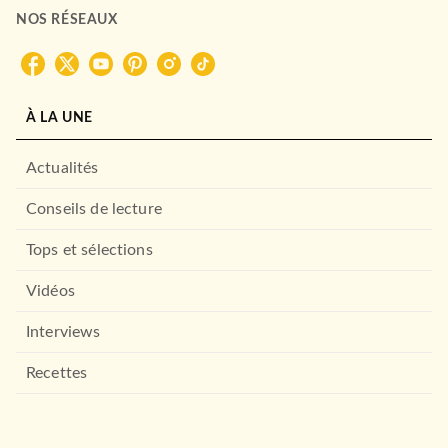
Le bleu de la nuit
NOS RÉSEAUX
Joan Didion
09/01/2013
GRASSET
À LA UNE
Actualités
Conseils de lecture
Tops et sélections
Vidéos
ROMANS ÉTRANGERS
Pour tout vous dire
Interviews
Joan Didion
19/01/2022
Recettes
GRASSET