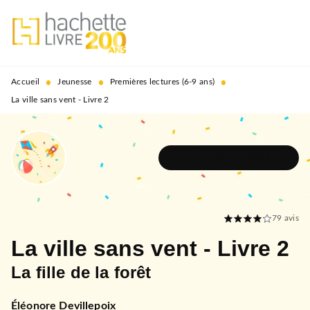
MENU
RECHERCHE
CONTENU
PIED DE PAGE
•
•
•
Accueil
Jeunesse
Premières lectures (6-9 ans)
La ville sans vent - Livre 2
DÉCOUVRIR L'UNIVERS
79
avis
La ville sans vent - Livre 2
La fille de la forêt
Éléonore Devillepoix