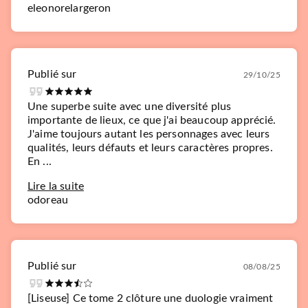
eleonorelargeron
NOUVEAUTÉ
Publié sur
29/10/25
Une superbe suite avec une diversité plus
importante de lieux, ce que j'ai beaucoup apprécié.
J'aime toujours autant les personnages avec leurs
qualités, leurs défauts et leurs caractères propres.
PREMIÈRES LECTURES (6-9 ANS)
En ...
Emy, cavalière de
Chanteloup - Tome 1 : Le r…
Lire la suite
Éléonore Devillepoix
Sanoe
odoreau
Anita Oum
15/04/2026
RAGEOT EDITEUR
Publié sur
08/08/25
[Liseuse] Ce tome 2 clôture une duologie vraiment