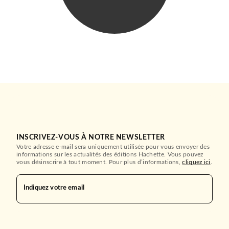
Brussailes
Éléonore Devillepoix
12/10/2022
PREMIÈRES LECTURES (6-9 ANS)
HACHETTE ROMANS
Rule
Ellen Goodlett
05/01/2022
LE LIVRE DE POCHE JEUNESSE
INSCRIVEZ-VOUS À NOTRE NEWSLETTER
Votre adresse e-mail sera uniquement utilisée pour vous envoyer des
informations sur les actualités des éditions Hachette. Vous pouvez
PREMIÈRES LECTURES (6-9 ANS)
vous désinscrire à tout moment. Pour plus d’informations,
cliquez ici
.
La ville sans vent - Livre 1
Éléonore Devillepoix
05/10/2022
Indiquez votre email
PREMIÈRES LECTURES (6-9 ANS)
LE LIVRE DE POCHE JEUNESSE
L'antidote mortel - Tome 1
Cassandre Lambert
21/09/2022