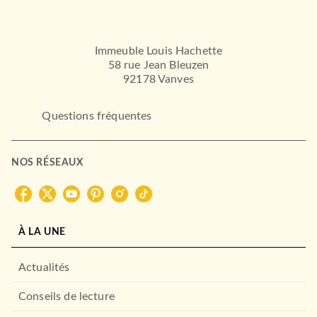
LE LIVRE DE POCHE JEUNESSE
Immeuble Louis Hachette
58 rue Jean Bleuzen
92178 Vanves
Questions fréquentes
ADOS
La ville sans vent - Livre 2 -
La fille de l…
NOS RÉSEAUX
Éléonore Devillepoix
14/10/2020
ADOS
Les Faucons de Raverra, T1
HACHETTE ROMANS
: La Sorcière cap…
RÉCOMPENSÉ
Melissa Caruso
07/04/2021
À LA UNE
BIG BANG
Actualités
Conseils de lecture