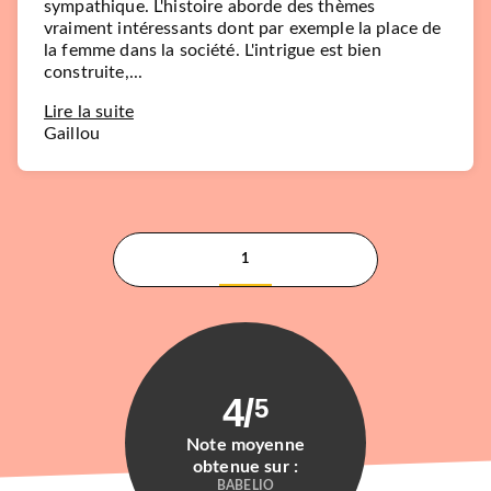
sympathique. L'histoire aborde des thèmes
vraiment intéressants dont par exemple la place de
la femme dans la société. L'intrigue est bien
construite,...
Lire la suite
Gaillou
PREMIÈRES LECTURES (6-9 ANS)
Brussailes
Éléonore Devillepoix
11/09/2024
LE LIVRE DE POCHE JEUNESSE
RÉCOMPENSÉ
1
4
/
5
Note moyenne
obtenue sur :
BABELIO
ADOS