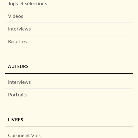
Tops et sélections
Vidéos
ADOS
La ville sans vent - Livre 1
Interviews
Éléonore Devillepoix
03/06/2020
Recettes
ADOS
HACHETTE ROMANS
Terre de brume - Tome 1, Le
NOUVEAUTÉ
Sanctuaire des d…
Cindy Van Wilder
18/10/2023
AUTEURS
RAGEOT EDITEUR
Interviews
Portraits
PREMIÈRES LECTURES (6-9 ANS)
LIVRES
Emy, cavalière de
Chanteloup - Tome 1 : Le r…
Éléonore Devillepoix
Cuisine et Vins
Sanoe
Anita Oum