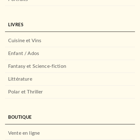
LIVRES
Cuisine et Vins
ROMANS FRANCOPHONES
L'Annonce faite à Goering
Enfant / Ados
Jean-Pierre Cabanes
05/03/2025
Fantasy et Science-fiction
LE LIVRE DE POCHE
Littérature
Polar et Thriller
BOUTIQUE
Vente en ligne