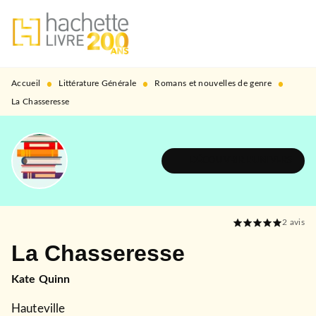
MENU
RECHERCHE
CONTENU
PIED DE PAGE
•
•
•
Accueil
Littérature Générale
Romans et nouvelles de genre
La Chasseresse
DÉCOUVRIR L'UNIVERS
2
avis
La Chasseresse
Kate Quinn
Hauteville