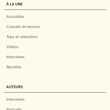
À LA UNE
Actualités
Conseils de lecture
Tops et sélections
Vidéos
Interviews
ROMANS ÉTRANGERS
Recettes
Un tourbillon de sable et de
cendre
Amy Harmon
28/08/2024
LE LIVRE DE POCHE
AUTEURS
Interviews
Portraits