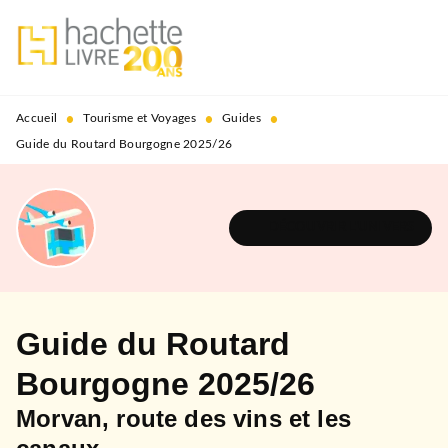
MENU
RECHERCHE
CONTENU
PIED DE PAGE
•
•
•
Accueil
Tourisme et Voyages
Guides
Guide du Routard Bourgogne 2025/26
DÉCOUVRIR L'UNIVERS
Guide du Routard
Bourgogne 2025/26
Morvan, route des vins et les