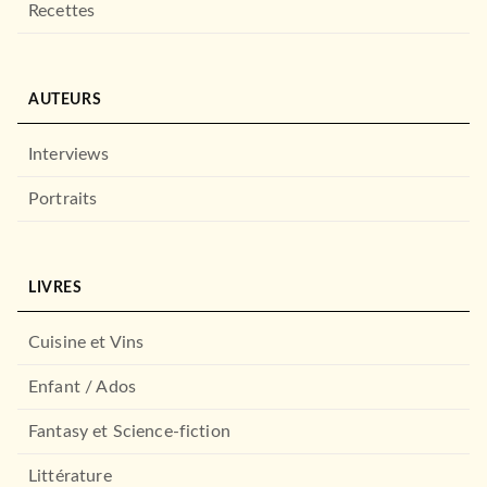
Recettes
LAROUSSE
Le Tartuffe - Petits
AUTEURS
classiques Larousse
Jean-Baptiste Molière (Poquelin dit)
09/02/2011
Interviews
LAROUSSE
Portraits
LIVRES
Cuisine et Vins
Enfant / Ados
Fantasy et Science-fiction
LAROUSSE
L'île des esclaves - lycée
Pierre de Marivaux
Littérature
13/04/2011