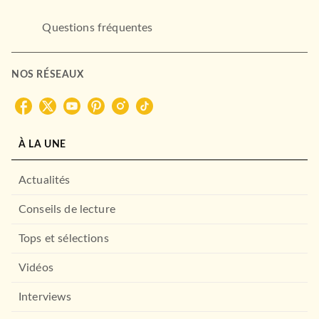
Questions fréquentes
NOS RÉSEAUX
LAROUSSE
À LA UNE
Le Barbier de Séville
Pierre-Augustin Caron de
Beaumarchais
13/04/2011
Actualités
LAROUSSE
Conseils de lecture
Tops et sélections
Vidéos
Interviews