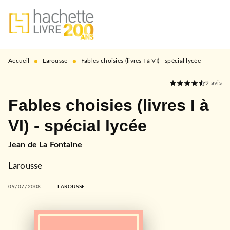
MENU
RECHERCHE
CONTENU
PIED DE PAGE
•
•
Accueil
Larousse
Fables choisies (livres I à VI) - spécial lycée
9
avis
Fables choisies (livres I à
VI) - spécial lycée
Jean de La Fontaine
Larousse
09/07/2008
LAROUSSE