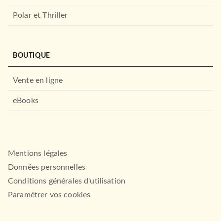
Polar et Thriller
LAROUSSE
BOUTIQUE
Vente en ligne
eBooks
OEUVRES CLASSIQUES
Supplément au Voyage de
Bougainville
Mentions légales
Denis Diderot
06/09/1995
Données personnelles
LE LIVRE DE POCHE
Conditions générales d'utilisation
Paramétrer vos cookies