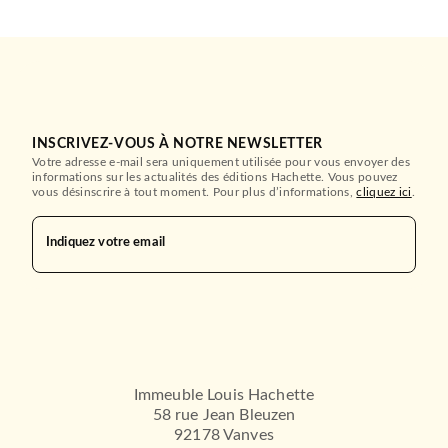
INSCRIVEZ-VOUS À NOTRE NEWSLETTER
Votre adresse e-mail sera uniquement utilisée pour vous envoyer des
informations sur les actualités des éditions Hachette. Vous pouvez
vous désinscrire à tout moment. Pour plus d’informations,
cliquez ici
.
Indiquez votre email
SCOLAIRE ET PARASCOLAIRE
Bibliocollège - George
Dandin, Molière
Jean-Baptiste Molière (Poquelin dit)
02/04/2003
Immeuble Louis Hachette
HACHETTE ÉDUCATION
58 rue Jean Bleuzen
92178 Vanves