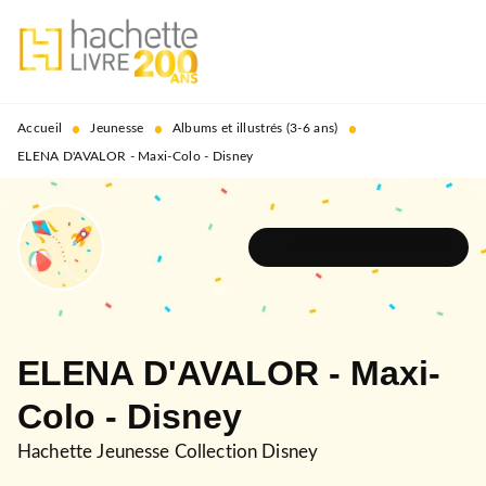
MENU
RECHERCHE
CONTENU
PIED DE PAGE
•
•
•
Accueil
Jeunesse
Albums et illustrés (3-6 ans)
ELENA D'AVALOR - Maxi-Colo - Disney
DÉCOUVRIR L'UNIVERS
ELENA D'AVALOR - Maxi-
Colo - Disney
Hachette Jeunesse Collection Disney