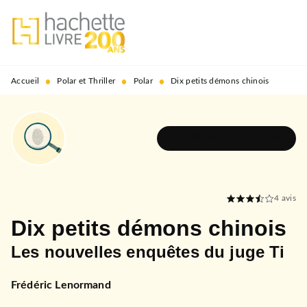
MENU
RECHERCHE
CONTENU
PIED DE PAGE
•
•
•
Accueil
Polar et Thriller
Polar
Dix petits démons chinois
DÉCOUVRIR L'UNIVERS
4
avis
Dix petits démons chinois
Les nouvelles enquêtes du juge Ti
Frédéric Lenormand