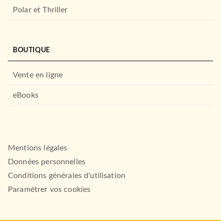
Imogène est de retour
Charles Exbrayat
Polar et Thriller
12/04/2006
LE MASQUE
BOUTIQUE
Vente en ligne
eBooks
Mentions légales
POLAR
Les Ferrets de la reine
Données personnelles
Jean d'Aillon
12/02/2014
Conditions générales d'utilisation
LE MASQUE
Paramétrer vos cookies