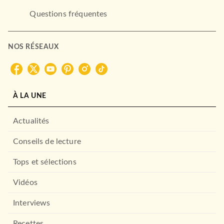
Questions fréquentes
NOS RÉSEAUX
À LA UNE
FAYARD NOIR
Les nouvelles enquêtes du
Actualités
Juge Ti : Thé vert…
Frédéric Lenormand
Conseils de lecture
31/03/2010
FAYARD NOIR
Tops et sélections
Vidéos
Interviews
Recettes