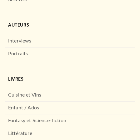
AUTEURS
POLAR
SHERLOCK HOLMES ET SA
Interviews
MUSE
Carole Nelson Douglas
12/02/2003
Portraits
LE MASQUE
LIVRES
Cuisine et Vins
Enfant / Ados
Fantasy et Science-fiction
Littérature
POLAR