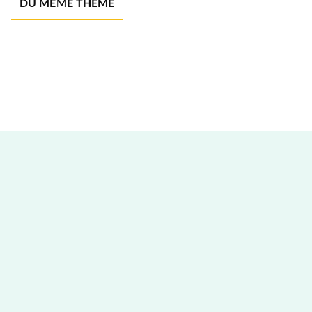
DU MÊME THÈME