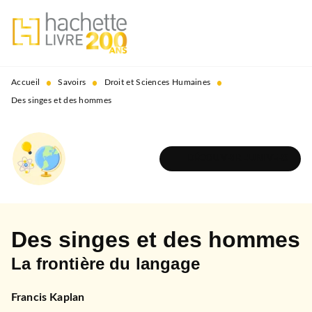
MENU
RECHERCHE
CONTENU
PIED DE PAGE
•
•
•
Accueil
Savoirs
Droit et Sciences Humaines
Des singes et des hommes
DÉCOUVRIR L'UNIVERS
Des singes et des hommes
La frontière du langage
Francis Kaplan