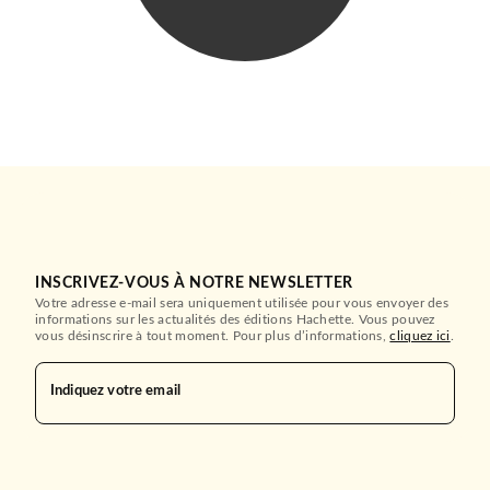
ENCULEE
Pierre Bisiou
20/08/2008
STOCK
RÉCOMPENSÉ
INSCRIVEZ-VOUS À NOTRE NEWSLETTER
Votre adresse e-mail sera uniquement utilisée pour vous envoyer des
informations sur les actualités des éditions Hachette. Vous pouvez
vous désinscrire à tout moment. Pour plus d’informations,
cliquez ici
.
LITTÉRATURE GÉNÉRALE
Jayne Mansfield 1967 - Prix
Fémina 2011
Indiquez votre email
Simon Liberati
24/08/2011
GRASSET