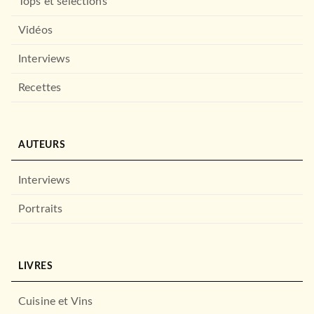
Tops et sélections
Vidéos
ROMANS ÉTRANGERS
New York esquisses
Interviews
nocturnes
Molly Prentiss
Recettes
17/08/2016
CALMANN-LÉVY
AUTEURS
Interviews
Portraits
LIVRES
PAUVERT
Les Onze mille verges
01/12/1975
Cuisine et Vins