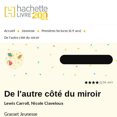
MENU
RECHERCHE
CONTENU
PIED DE PAGE
•
•
•
Accueil
Jeunesse
Premières lectures (6-9 ans)
De l'autre côté du miroir
DÉCOUVRIR L'UNIVERS
36
avis
De l'autre côté du miroir
Lewis Carroll
,
Nicole Claveloux
Grasset Jeunesse