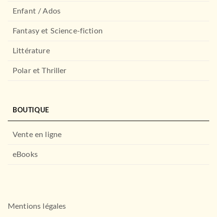
PAUVERT
Enfant / Ados
Fantasy et Science-fiction
Littérature
Polar et Thriller
BOUTIQUE
ROMANS FRANCOPHONES
ENCULEE
Pierre Bisiou
Vente en ligne
20/08/2008
eBooks
STOCK
RÉCOMPENSÉ
Mentions légales