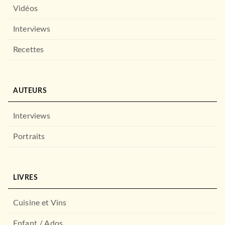
Vidéos
Interviews
Recettes
ROMANS ET NOUVELLES DE GENRE
Le Testament de
Charlemagne
Patrick McSpare
AUTEURS
Didier Graffet
13/01/2021
Interviews
BRAGELONNE
Portraits
LIVRES
Cuisine et Vins
Enfant / Ados