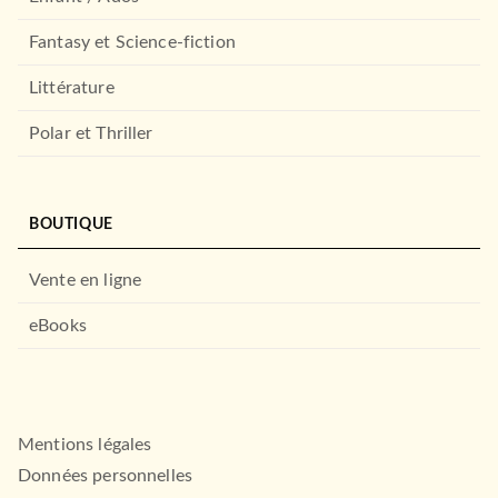
ROMANS ET NOUVELLES DE GENRE
Fantasy et Science-fiction
Le Cimeterre et l'Épée
Simon Scarrow
Didier Graffet
Littérature
07/09/2022
BRAGELONNE
Polar et Thriller
BOUTIQUE
Vente en ligne
eBooks
ROMANS ET NOUVELLES DE GENRE
Les Chroniques de Camelot,
T1 : La Pierre cé…
Mentions légales
Jack Whyte
Didier Graffet
Données personnelles
01/06/2022