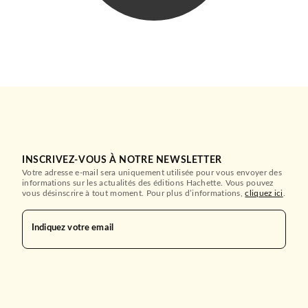
INSCRIVEZ-VOUS À NOTRE NEWSLETTER
Votre adresse e-mail sera uniquement utilisée pour vous envoyer des
informations sur les actualités des éditions Hachette. Vous pouvez
vous désinscrire à tout moment. Pour plus d’informations,
cliquez ici
.
Indiquez votre email
ROMANS ET NOUVELLES DE GENRE
Les Chroniques de
Camulod, T1 : La Pierre cé…
Jack Whyte
17/06/2020