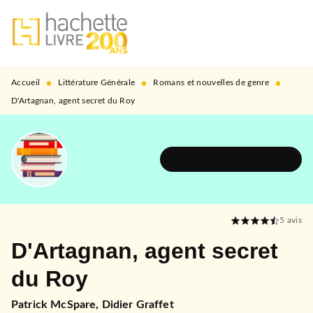
MENU
RECHERCHE
CONTENU
PIED DE PAGE
•
•
•
Accueil
Littérature Générale
Romans et nouvelles de genre
D'Artagnan, agent secret du Roy
DÉCOUVRIR L'UNIVERS
5
avis
D'Artagnan, agent secret
du Roy
Patrick McSpare
,
Didier Graffet