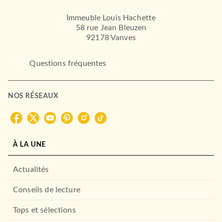
BRAGELONNE
Immeuble Louis Hachette
58 rue Jean Bleuzen
92178 Vanves
Questions fréquentes
NOS RÉSEAUX
ROMANS ET NOUVELLES DE GENRE
Coeur de Lion
À LA UNE
Patrick McSpare
06/07/2022
Actualités
BRAGELONNE
Conseils de lecture
Tops et sélections