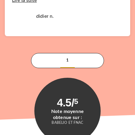
Lire la suite
didier n.
1
4.5
/
5
Note moyenne
obtenue sur :
BABELIO ET FNAC