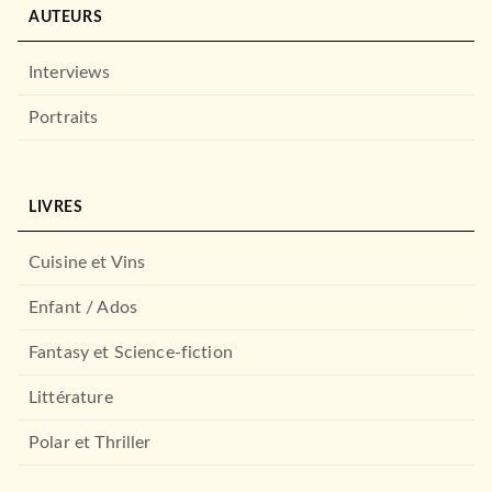
HACHETTE JEUNESSE
AUTEURS
Interviews
Portraits
LIVRES
Cuisine et Vins
MANGAS
Fairy Tail Zero
Enfant / Ados
Hiro Mashima
19/10/2016
Fantasy et Science-fiction
PIKA
Littérature
Polar et Thriller