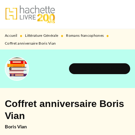
MENU
RECHERCHE
CONTENU
PIED DE PAGE
•
•
•
Accueil
Littérature Générale
Romans francophones
Coffret anniversaire Boris Vian
DÉCOUVRIR L'UNIVERS
Coffret anniversaire Boris
Vian
Boris Vian