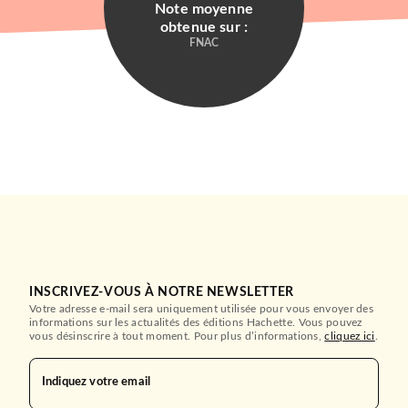
Passé composé
Note moyenne
Anne Sinclair
obtenue sur :
04/05/2022
FNAC
LE LIVRE DE POCHE
BIOGRAPHIES / MÉMOIRES
Passé composé
INSCRIVEZ-VOUS À NOTRE NEWSLETTER
Anne Sinclair
BIOGRAPHIES / MÉMOIRES
Votre adresse e-mail sera uniquement utilisée pour vous envoyer des
27/04/2022
informations sur les actualités des éditions Hachette. Vous pouvez
C'était François Mitterrand
vous désinscrire à tout moment. Pour plus d’informations,
cliquez ici
.
Jacques Attali
AUDIOLIB
02/11/2005
Indiquez votre email
FAYARD