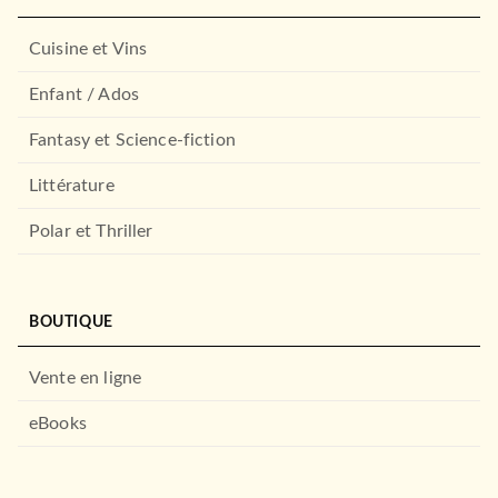
07/09/2005
GRASSET
Cuisine et Vins
Enfant / Ados
Fantasy et Science-fiction
Littérature
Polar et Thriller
BIOGRAPHIES / MÉMOIRES
21 rue de La Boétie
Anne Sinclair
BIOGRAPHIES / MÉMOIRES
27/03/2013
Des hommes qui lisent
BOUTIQUE
Edouard Philippe
LE LIVRE DE POCHE
05/07/2017
Vente en ligne
JC LATTÈS
eBooks