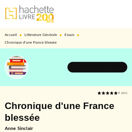
MENU
RECHERCHE
CONTENU
PIED DE PAGE
•
•
•
Accueil
Littérature Générale
Essais
Chronique d'une France blessée
DÉCOUVRIR L'UNIVERS
4
avis
Chronique d'une France
blessée
Anne Sinclair