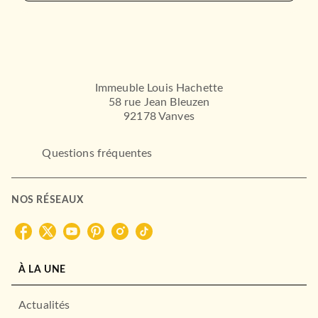
Immeuble Louis Hachette
58 rue Jean Bleuzen
92178 Vanves
BIOGRAPHIES / MÉMOIRES
Passé composé
Anne Sinclair
ESSAIS
Questions fréquentes
02/06/2021
L'inconnu de l'Elysée
Pierre Péan
GRASSET
13/02/2007
NOS RÉSEAUX
FAYARD
À LA UNE
Actualités