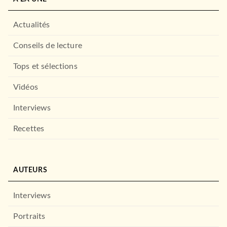
Actualités
DROIT ET SCIENCES HUMAINES
Prisonniers de la géographie
Conseils de lecture
Tim Marshall
29/10/2025
Tops et sélections
MARABOUT
Vidéos
SCIENCES
Interviews
Protocoles
Andrew Huberman
Recettes
21/01/2027
AUDIOLIB
À PARAÎTRE
AUTEURS
Interviews
DROIT ET SCIENCES HUMAINES
La Vie à portée de main
Christophe Galfard
Portraits
19/11/2025