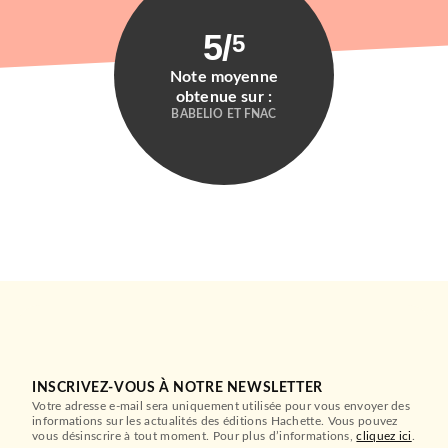
DROIT ET SCIENCES HUMAINES
Confucius à la plage
5
/
5
Antoine-Joseph Assaf
15/05/2024
Note moyenne
DUNOD
obtenue sur :
BABELIO ET FNAC
SCIENCES
Néandertal à la plage
Silvana Condemi
Jean-François Mondot
15/05/2024
INSCRIVEZ-VOUS À NOTRE NEWSLETTER
Votre adresse e-mail sera uniquement utilisée pour vous envoyer des
DUNOD
informations sur les actualités des éditions Hachette. Vous pouvez
vous désinscrire à tout moment. Pour plus d’informations,
cliquez ici
.