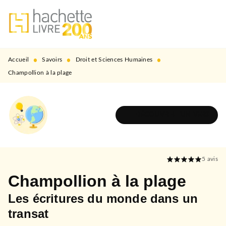
MENU
RECHERCHE
CONTENU
PIED DE PAGE
•
•
•
Accueil
Savoirs
Droit et Sciences Humaines
Champollion à la plage
DÉCOUVRIR L'UNIVERS
5
avis
Champollion à la plage
Les écritures du monde dans un
transat