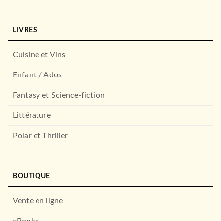
AUDIOLIB
LIVRES
DROIT ET SCIENCES HUMAINES
Accompagner les familles
d'adolescents ayant…
Cuisine et Vins
Céline Clément
04/11/2026
Enfant / Ados
DUNOD
À PARAÎTRE
Fantasy et Science-fiction
Littérature
SPORTS
Les légendes du foot
Polar et Thriller
Thierry Rolland
28/09/2022
LAROUSSE
BOUTIQUE
DROIT ET SCIENCES HUMAINES
Vente en ligne
La boîte à outils de
l'hypnose dans les soin…
eBooks