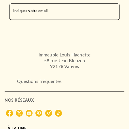
Indiquez votre email
Immeuble Louis Hachette
CUISINE
58 rue Jean Bleuzen
Le Grand livre Marabout de
92178 Vanves
la Cuisine veggie
28/05/2025
Questions fréquentes
MARABOUT
NOS RÉSEAUX
À LA UNE