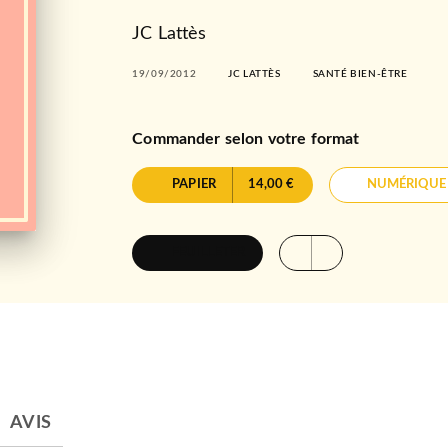
JC Lattès
19/09/2012
JC LATTÈS
SANTÉ BIEN-ÊTRE
Commander selon votre format
PAPIER
14,00 €
NUMÉRIQUE
FEUILLETER
AVIS