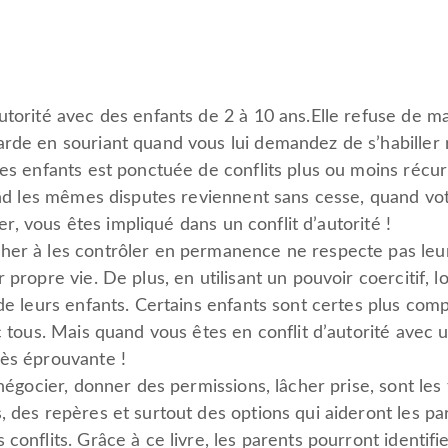
utorité avec des enfants de 2 à 10 ans.Elle refuse de m
arde en souriant quand vous lui demandez de s’habiller
les enfants est ponctuée de conflits plus ou moins réc
uand les mêmes disputes reviennent sans cesse, quand vot
lier, vous êtes impliqué dans un conflit d’autorité !
her à les contrôler en permanence ne respecte pas leur
 propre vie. De plus, en utilisant un pouvoir coercitif, l
 de leurs enfants. Certains enfants sont certes plus com
c tous. Mais quand vous êtes en conflit d’autorité avec u
rès éprouvante !
 négocier, donner des permissions, lâcher prise, sont le
, des repères et surtout des options qui aideront les 
conflits. Grâce à ce livre, les parents pourront identifi