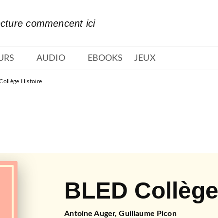
PIED DE PAGE
ecture commencent ici
URS
AUDIO
EBOOKS
JEUX
ollège Histoire
BLED Collège 
Antoine Auger
,
Guillaume Picon