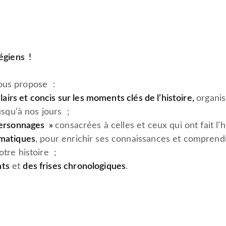
légiens !
us propose :
clairs et concis sur les moments clés de l’histoire,
organi
usqu’à nos jours ;
Personnages »
consacrées à celles et ceux qui ont fait l’h
ématiques
, pour enrichir ses connaissances et compren
tre histoire ;
ts
et
des frises chronologiques
.