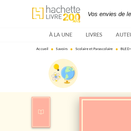
MENU
RECHERCHE
CONTENU
Vos envies de l
À LA UNE
LIVRES
AUTE
•
•
•
Accueil
Savoirs
Scolaire et Parascolaire
BLED C