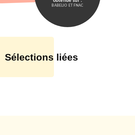
obtenue sur :
BABELIO ET FNAC
Sélections liées
ROMANS ÉTRANGERS
La Maison aux Mille Etages
Jan Weiss
31/08/2022