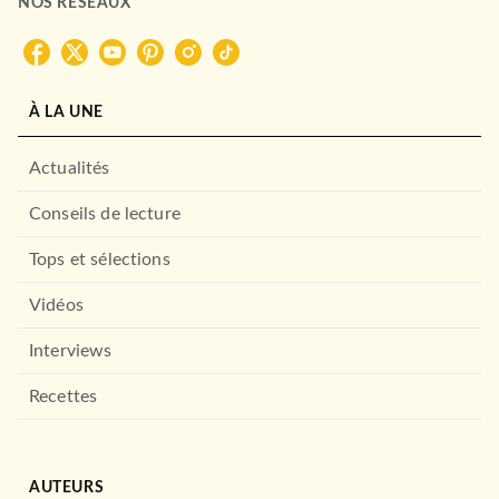
NOS RÉSEAUX
À LA UNE
SCIENCE-FICTION
Le Programme Lazare
Brice Reveney
Actualités
01/03/2023
Conseils de lecture
HACHETTE HEROES
Tops et sélections
Vidéos
Interviews
Recettes
ROMANS ÉTRANGERS
AUTEURS
Le Livre de Phénix