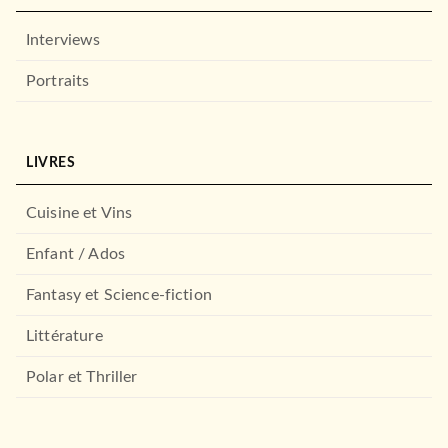
Nnedi Okorafor
05/03/2025
Interviews
LE LIVRE DE POCHE
Portraits
LIVRES
Cuisine et Vins
Enfant / Ados
SCIENCE-FICTION
Fantasy et Science-fiction
Destination Outreterres
Robert Heinlein
Littérature
À PARAÎTRE
17/01/2024
LE LIVRE DE POCHE
Polar et Thriller