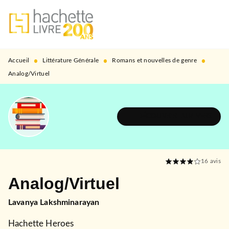
MENU
RECHERCHE
CONTENU
PIED DE PAGE
•
•
•
Accueil
Littérature Générale
Romans et nouvelles de genre
Analog/Virtuel
DÉCOUVRIR L'UNIVERS
16
avis
Analog/Virtuel
Lavanya Lakshminarayan
Hachette Heroes