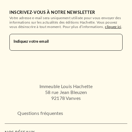
HACHETTE HEROES
INSCRIVEZ-VOUS À NOTRE NEWSLETTER
Votre adresse e-mail sera uniquement utilisée pour vous envoyer des
informations sur les actualités des éditions Hachette. Vous pouvez
vous désinscrire à tout moment. Pour plus d’informations,
cliquez ici
.
Indiquez votre email
ROMANS ET NOUVELLES DE GENRE
Golden Age
Fabrice Colin
Immeuble Louis Hachette
05/10/2022
58 rue Jean Bleuzen
HACHETTE HEROES
92178 Vanves
Questions fréquentes