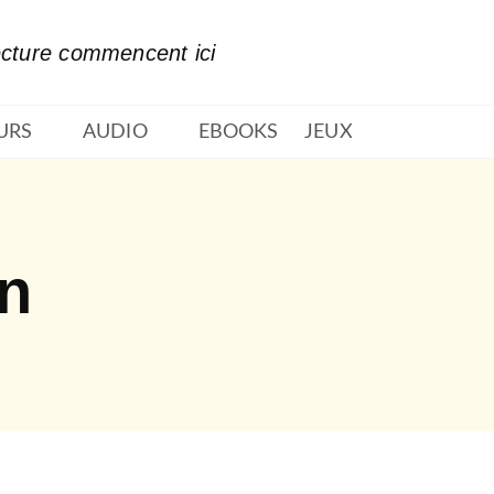
PIED DE PAGE
ecture commencent ici
URS
AUDIO
EBOOKS
JEUX
n