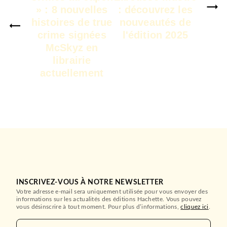
» : 8 nouvelles
: découvrez les
histoires de true
nouveautés de
crime signées
l'édition 2025
McSkyz en
librairie
actuellement
INSCRIVEZ-VOUS À NOTRE NEWSLETTER
Votre adresse e-mail sera uniquement utilisée pour vous envoyer des
informations sur les actualités des éditions Hachette. Vous pouvez
vous désinscrire à tout moment. Pour plus d’informations,
cliquez ici
.