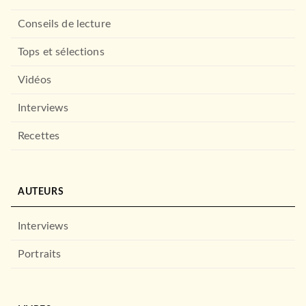
Conseils de lecture
Tops et sélections
Vidéos
PREMIÈRES LECTURES (6-9 ANS)
Disney - Alerte rouge, CE1
Interviews
04/10/2023
Recettes
HACHETTE ÉDUCATION
AUTEURS
Interviews
Portraits
ALBUMS ET ILLUSTRÉS (3-6 ANS)