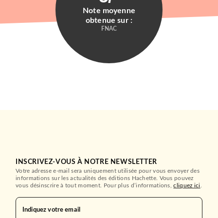
Note moyenne
obtenue sur :
ALBUMS ET ILLUSTRÉS (3-6 ANS)
FNAC
Idéfix et les Irréductibles 01
- Le Réveil d…
Marine Lachenaud
31/08/2022
HACHETTE JEUNESSE
INSCRIVEZ-VOUS À NOTRE NEWSLETTER
Votre adresse e-mail sera uniquement utilisée pour vous envoyer des
informations sur les actualités des éditions Hachette. Vous pouvez
PREMIÈRES LECTURES (6-9 ANS)
vous désinscrire à tout moment. Pour plus d’informations,
cliquez ici
.
Sami et Julie Roman CE2 La
revanche des Buff…
Thérèse Bonté
Indiquez votre email
Laurence Lesbre