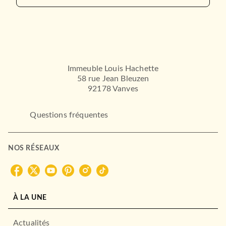
02/03/2022
HACHETTE ÉDUCATION
Immeuble Louis Hachette
58 rue Jean Bleuzen
92178 Vanves
Questions fréquentes
RELIGION
Nebulous Stars 01 - Nebulia
NOS RÉSEAUX
et la mystérieus…
01/02/2023
HACHETTE JEUNESSE
À LA UNE
Actualités