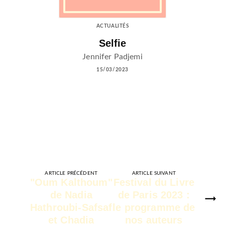
ACTUALITÉS
Selfie
Jennifer Padjemi
15/03/2023
ARTICLE PRÉCÉDENT
ARTICLE SUIVANT
"Oum Kalthoum"
Festival du Livre
de Nadia
de Paris 2023 :
Hathroubi-Safsaf
le programme de
et Chadia
nos auteurs