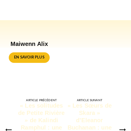
Maiwenn Alix
EN SAVOIR PLUS
ARTICLE PRÉCÉDENT
ARTICLE SUIVANT
« Les solitudes
« Les Sœurs de
de Petite Rivière
Skara »
» de Kalindi
d’Eleanor
Ramphul : une
Buchanan : une