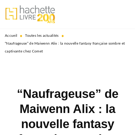
MENU
RECHERCHE
CONTENU
PIED DE PAGE
•
•
Accueil
Toutes les actualités
“Naufrageuse” de Maiwenn Alix : la nouvelle fantasy française sombre et
captivante chez Comet
“Naufrageuse” de
Maiwenn Alix : la
nouvelle fantasy