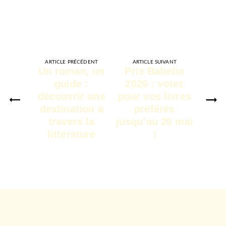
ARTICLE PRÉCÉDENT
ARTICLE SUIVANT
Un roman, un
Prix Babelio
guide :
2026 : votez
découvrir une
pour vos livres
destination à
préférés
travers la
jusqu’au 26 mai
littérature
!