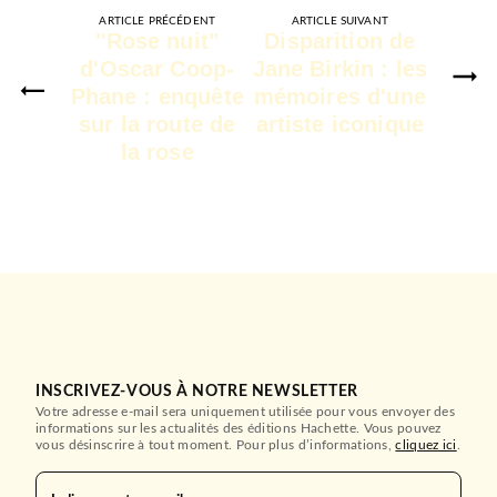
ARTICLE PRÉCÉDENT
ARTICLE SUIVANT
"Rose nuit"
Disparition de
d'Oscar Coop-
Jane Birkin : les
Phane : enquête
mémoires d'une
sur la route de
artiste iconique
la rose
INSCRIVEZ-VOUS À NOTRE NEWSLETTER
Votre adresse e-mail sera uniquement utilisée pour vous envoyer des
informations sur les actualités des éditions Hachette. Vous pouvez
vous désinscrire à tout moment. Pour plus d’informations,
cliquez ici
.