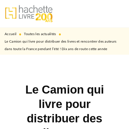
MENU
RECHERCHE
CONTENU
PIED DE PAGE
•
•
Accueil
Toutes les actualités
Le Camion qui livre pour distribuer des livres et rencontrer des auteurs
dans toute la France pendant l’été ! Dix ans de route cette année
Le Camion qui
livre pour
distribuer des