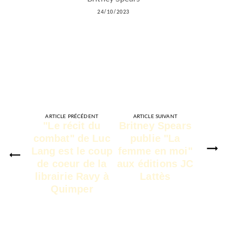
24/10/2023
ARTICLE PRÉCÉDENT
ARTICLE SUIVANT
"Le récit du
Britney Spears
combat" de Luc
publie "La
Lang est le coup
femme en moi"
de coeur de la
aux éditions JC
librairie Ravy à
Lattès
Quimper