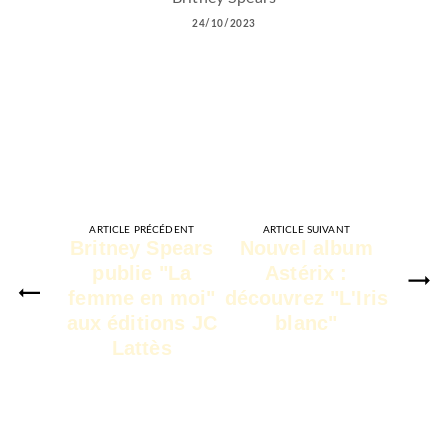
24/10/2023
ARTICLE PRÉCÉDENT
ARTICLE SUIVANT
Britney Spears
Nouvel album
publie "La
Astérix :
femme en moi"
découvrez "L'Iris
aux éditions JC
blanc"
Lattès