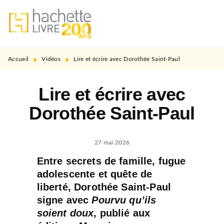
MENU
RECHERCHE
CONTENU
PIED DE PAGE
•
•
Accueil
Vidéos
Lire et écrire avec Dorothée Saint-Paul
Lire et écrire avec
Dorothée Saint-Paul
27 mai 2026
Entre secrets de famille, fugue
adolescente et quête de
liberté, Dorothée Saint-Paul
signe avec
Pourvu qu’ils
soient doux
, publié aux